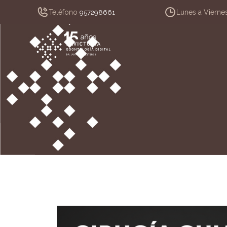
Teléfono
Lunes a Vierne
957298661