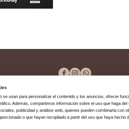
ies
b se usan para personalizar el contenido y los anuncios, ofrecer func
 tráfico. Además, compartimos información sobre el uso que haga del 
Prensa
ociales, publicidad y análisis web, quienes pueden combinarla con ot
Tel. 957 298 661
oporcionado o que hayan recopilado a partir del uso que haya hecho 
Blog
Paseo de la Victor
14004, Córdoba