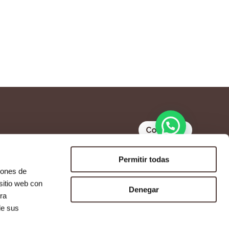
Contacto
Permitir todas
iones de
sitio web con
Denegar
ra
Tel. 957 638 472
de sus
Maestra Lolita Guisado S/N,
ia 53 Bajo,
14120. Fuente Palmera,