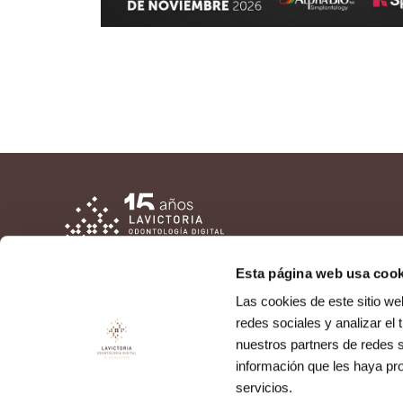
Esta página web usa cook
Las cookies de este sitio we
redes sociales y analizar el
Implantología dental
Casos clínicos
nuestros partners de redes s
información que les haya pr
Estética dental
Formacion
servicios.