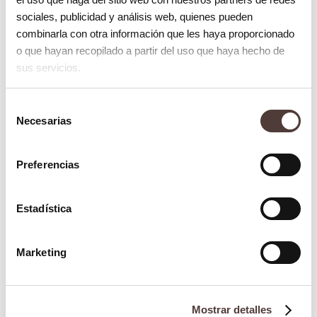
ha permitido llevar a cabo un tratamiento
sociales, publicidad y análisis web, quienes pueden
que de otro modo no hubiera iniciado,
combinarla con otra información que les haya proporcionado
o que hayan recopilado a partir del uso que haya hecho de
continuado o concluido del modo
sus servicios.
planificado de antemano; en otros
muchos casos el no sufrir o sobrellevar
Selección
Necesarias
ninguno de los sentimientos, sensaciones
de
consentimiento
o ideas que le disgustaban
Preferencias
profundamente.
Estadística
Marketing
Mostrar detalles