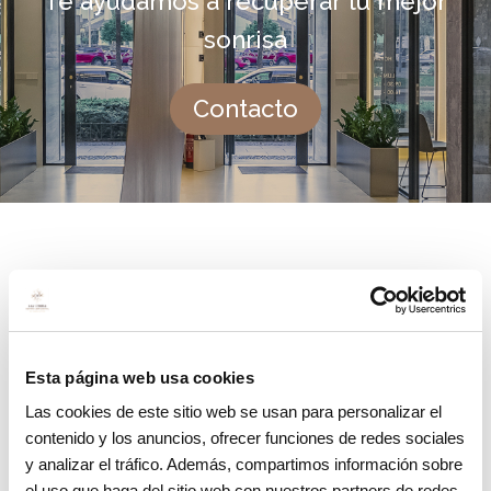
Te ayudamos a recuperar tu mejor
sonrisa
Contacto
El paciente, informado de manera
adecuada sobre esta técnica,
pierde o
controla su temor, ansiedad e incluso
Esta página web usa cookies
fobia
a cualquier tratamiento bucal, en
Las cookies de este sitio web se usan para personalizar el
cuanto experimenta el efecto y los
contenido y los anuncios, ofrecer funciones de redes sociales
y analizar el tráfico. Además, compartimos información sobre
resultados de la sedación, puesto que le
el uso que haga del sitio web con nuestros partners de redes