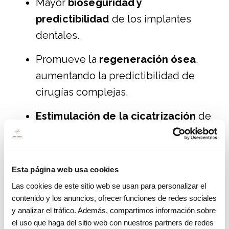
Mayor
bioseguridad y
predictibilidad
de los implantes
dentales.
Promueve la
regeneración ósea
,
aumentando la predictibilidad de
cirugías complejas.
Estimulación de la cicatrización
de
heridas y la regeneración de los
tejidos blandos.
Esta página web usa cookies
La posibilidad de utilizar un coágulo
Las cookies de este sitio web se usan para personalizar el
autólogo y una membrana de fibrina
contenido y los anuncios, ofrecer funciones de redes sociales
autóloga para
rellenar y sellar los
y analizar el tráfico. Además, compartimos información sobre
defectos óseos.
el uso que haga del sitio web con nuestros partners de redes