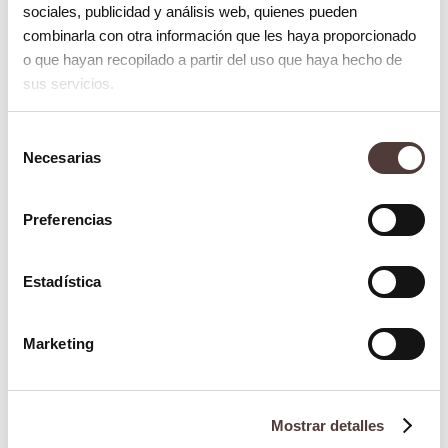
sociales, publicidad y análisis web, quienes pueden
Disminución de la inflamación y el
combinarla con otra información que les haya proporcionado
o que hayan recopilado a partir del uso que haya hecho de
dolor.
sus servicios.
Preparación y manipulación de
Selección
injertos de forma más sencilla.
Necesarias
de
consentimiento
Reducción del riesgo de infección
Preferencias
y complicaciones postquirúrgicas.
Estadística
Marketing
Mostrar detalles