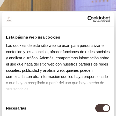
Ventajas de la tecnología Spark
Esta página web usa cookies
Más transparente:
Las cookies de este sitio web se usan para personalizar el
contenido y los anuncios, ofrecer funciones de redes sociales
Los alineadores Spark son prácticamente
y analizar el tráfico. Además, compartimos información sobre
invisibles. En comparación con los
el uso que haga del sitio web con nuestros partners de redes
brackets tradicionales, este tratamiento
sociales, publicidad y análisis web, quienes pueden
combinarla con otra información que les haya proporcionado
de ortodoncia ofrece discreción y
o que hayan recopilado a partir del uso que haya hecho de
estética, permitiendo a los pacientes
sus servicios.
corregir su sonrisa de manera casi
imperceptible.
Selección
Necesarias
de
consentimiento