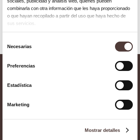
sociales, publicidad y análisis web, quienes pueden
combinarla con otra información que les haya proporcionado
Endodoncia
o que hayan recopilado a partir del uso que haya hecho de
sus servicios.
Selección
Necesarias
de
consentimiento
Preferencias
Contacto
Estadística
Implantología
Casos clínicos
Marketing
dental
Prensa
Estética dental
Mostrar detalles