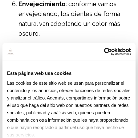
Envejecimiento
: conforme vamos
envejeciendo, los dientes de forma
natural van adoptando un color más
oscuro.
Soluciones para los dientes amarillos
No debe cundir el pánico, hay diversos
medios que harán recuperar un color
Esta página web usa cookies
propio de la
estética dental
:
Las cookies de este sitio web se usan para personalizar el
contenido y los anuncios, ofrecer funciones de redes sociales
y analizar el tráfico. Además, compartimos información sobre
En primer lugar, la limpieza profesional es
el uso que haga del sitio web con nuestros partners de redes
muy importante. De esta manera, se acabará
sociales, publicidad y análisis web, quienes pueden
con el sarro, dejando los dientes y las
combinarla con otra información que les haya proporcionado
o que hayan recopilado a partir del uso que haya hecho de
encías más sanas. Con esta limpieza, el
sus servicios.