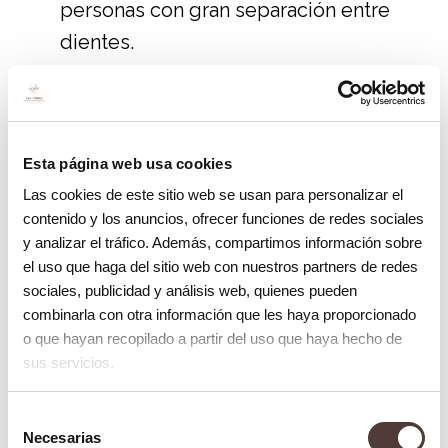
personas con gran separación entre
dientes.
Su uso se basa en cuatro sencillos pasos:
Introduce el cepillo en el espacio de
Esta página web usa cookies
los dientes que quieres limpiar.
Las cookies de este sitio web se usan para personalizar el
Mueve adelante y hacia atrás sin hacer
contenido y los anuncios, ofrecer funciones de redes sociales
otros movimientos.
y analizar el tráfico. Además, compartimos información sobre
el uso que haga del sitio web con nuestros partners de redes
Repita dicho movimiento desde el
sociales, publicidad y análisis web, quienes pueden
interior
combinarla con otra información que les haya proporcionado
Podrá cambiar la postura del cepillo
o que hayan recopilado a partir del uso que haya hecho de
sus servicios.
para utilizar el ángulo correcto.
¿Cuándo utilizar el cepillo interdental?
Selección
Necesarias
de