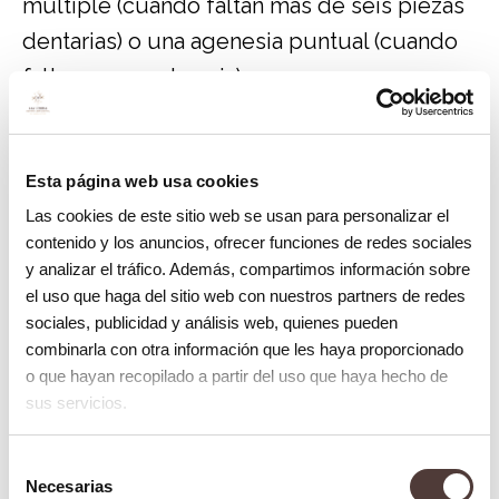
múltiple (cuando faltan más de seis piezas
dentarias) o una agenesia puntual (cuando
faltan menos de seis).
¿Existe un tratamiento idóneo para
combatir la agenesia?
Esta página web usa cookies
En determinados casos, es imprescindible
Las cookies de este sitio web se usan para personalizar el
tratar esta condición puesto que puede
contenido y los anuncios, ofrecer funciones de redes sociales
y analizar el tráfico. Además, compartimos información sobre
originar maloclusión o alteraciones
el uso que haga del sitio web con nuestros partners de redes
estéticas en las piezas dentarias. Así mismo,
sociales, publicidad y análisis web, quienes pueden
puede producir un crecimiento anómalo de
combinarla con otra información que les haya proporcionado
o que hayan recopilado a partir del uso que haya hecho de
otras piezas circundantes.
sus servicios.
Existen varios tratamientos. En primer lugar,
Selección
se puede realizar un implante dental para
Necesarias
de