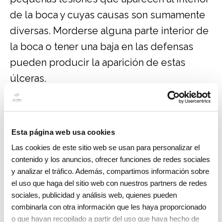
de la boca y cuyas causas son sumamente
diversas. Morderse alguna parte interior de
la boca o tener una baja en las defensas
pueden producir la aparición de estas
úlceras.
¿Cómo prevenir las enfermedades
en la boca de los más pequeños?
Esta página web usa cookies
Si bien las causas de estas enfermedades
Las cookies de este sitio web se usan para personalizar el
pueden ser variadas, existen algunos
contenido y los anuncios, ofrecer funciones de redes sociales
factores comunes en estas edades que
y analizar el tráfico. Además, compartimos información sobre
el uso que haga del sitio web con nuestros partners de redes
pueden desencadenar su aparición con
sociales, publicidad y análisis web, quienes pueden
mayor facilidad. El alto consumo de dulces
combinarla con otra información que les haya proporcionado
sumado a la poca importancia que muchos
o que hayan recopilado a partir del uso que haya hecho de