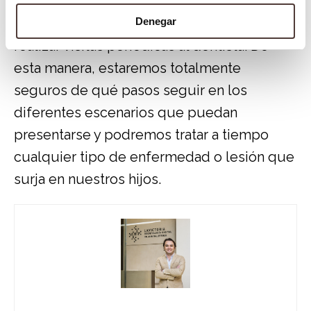
Por lo demás, debemos ser cuidadosos
con la cantidad de dulces que consumen y
Denegar
realizar visitas periódicas al dentista. De
esta manera, estaremos totalmente
seguros de qué pasos seguir en los
diferentes escenarios que puedan
presentarse y podremos tratar a tiempo
cualquier tipo de enfermedad o lesión que
surja en nuestros hijos.