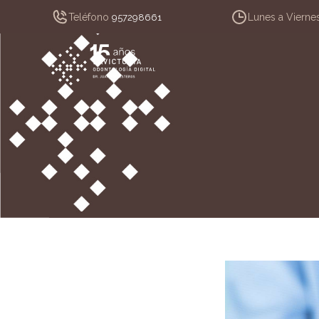
Teléfono
Lunes a Vierne
957298661