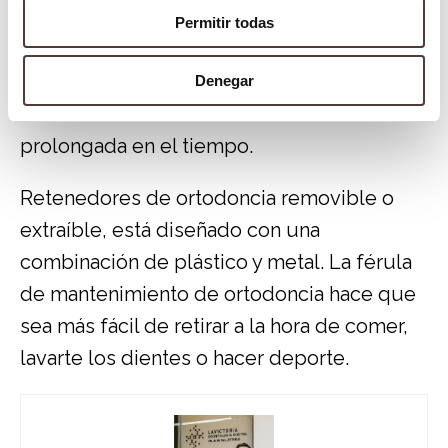
Tipos de retenedores
Permitir todas
Retenedores fijos, son los que se utilizan
en casos de inestabilidad intraarticular
Denegar
donde es necesario hacer una retención
prolongada en el tiempo.
Retenedores de ortodoncia removible o
extraíble, está diseñado con una
combinación de plástico y metal. La férula
de mantenimiento de ortodoncia hace que
sea más fácil de retirar a la hora de comer,
lavarte los dientes o hacer deporte.