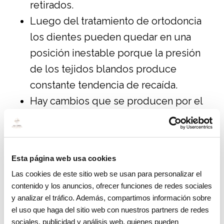
retirados.
Luego del tratamiento de ortodoncia
los dientes pueden quedar en una
posición inestable porque la presión
de los tejidos blandos produce
constante tendencia de recaída.
Hay cambios que se producen por el
crecimiento, por ejemplo, en los niños
puede que se alteren los resultados
de la ortodoncia. Cuando los dientes
Esta página web usa cookies
no están en posición inestable y el
Las cookies de este sitio web se usan para personalizar el
crecimiento no continúa, la retención
contenido y los anuncios, ofrecer funciones de redes sociales
igual es necesaria. Es importante que
y analizar el tráfico. Además, compartimos información sobre
el uso que haga del sitio web con nuestros partners de redes
se complete la reorganización gingival
sociales, publicidad y análisis web, quienes pueden