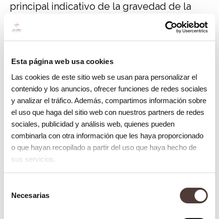
principal indicativo de la gravedad de la
lesión, siendo las opacidades marronáceas
las que, además de causar una mayor
alteración estética, pueden desencadenar
Esta página web usa cookies
en la fractura del esmalte.
Las cookies de este sitio web se usan para personalizar el
contenido y los anuncios, ofrecer funciones de redes sociales
Si se produce una fractura de la capa
y analizar el tráfico. Además, compartimos información sobre
protectora del diente, es muy probable
el uso que haga del sitio web con nuestros partners de redes
sociales, publicidad y análisis web, quienes pueden
que los niños sean más propensos a
combinarla con otra información que les haya proporcionado
desarrollar caries y al quedarse la parte
o que hayan recopilado a partir del uso que haya hecho de
interna del diente (dentina) al descubierto
sus servicios.
padezcan sensibilidad. En este caso, los
Selección
cambios térmicos generarán graves
Necesarias
de
molestias durante la masticación o el
consentimiento