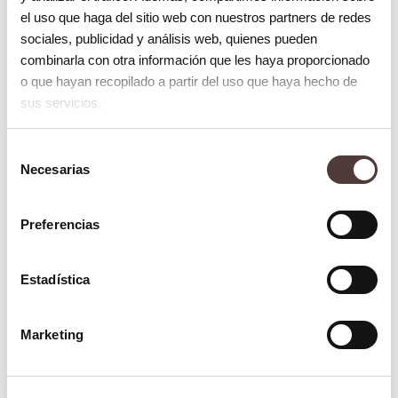
En muchas ocasiones para conseguir que el
el uso que haga del sitio web con nuestros partners de redes
sociales, publicidad y análisis web, quienes pueden
nivel de encía quede igual que en el diente
combinarla con otra información que les haya proporcionado
vecino cuando colocamos un implante,
o que hayan recopilado a partir del uso que haya hecho de
necesitamos hacer un pequeño injerto de
sus servicios.
encía que nos permite contrarrestar o
Selección
modificar los cambios que se producen en
Necesarias
de
la encía y en el hueso de la paciente , una
consentimiento
vez que se ha extraído un diente, ya que
Preferencias
tienden a retraerse o subirse. En las zonas
anteriores, que son mucho más visibles
Estadística
tenemos que tener mucho más en cuenta
todos estos parámetros para conseguir que
Marketing
el paciente tenga el resultado deseado.