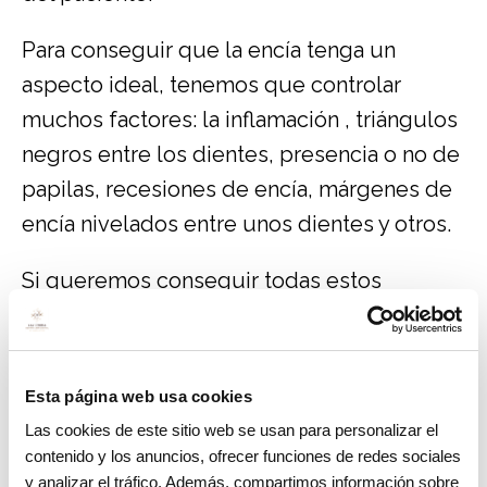
Para conseguir que la encía tenga un
aspecto ideal, tenemos que controlar
muchos factores: la inflamación , triángulos
negros entre los dientes, presencia o no de
papilas, recesiones de encía, márgenes de
encía nivelados entre unos dientes y otros.
Si queremos conseguir todas estos
factores necesitamos ayudarnos en
muchos casos de prótesis provisionales
atornilladas, que nos permitirán ayudar a
Esta página web usa cookies
moldear la encía para conseguir darle la
Las cookies de este sitio web se usan para personalizar el
forma adecuada.
contenido y los anuncios, ofrecer funciones de redes sociales
y analizar el tráfico. Además, compartimos información sobre