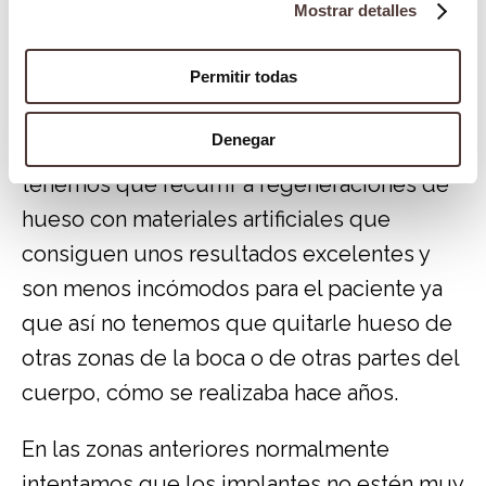
El implante debe estar colocado en la
Mostrar detalles
correcta posición 3D, y tener una cantidad
Permitir todas
de hueso apropiado alrededor del mismo,
por desgracia muchas veces el hueso que
Denegar
nos encontramos no es el apropiado y
tenemos que recurrir a regeneraciones de
hueso con materiales artificiales que
consiguen unos resultados excelentes y
son menos incómodos para el paciente ya
que así no tenemos que quitarle hueso de
otras zonas de la boca o de otras partes del
cuerpo, cómo se realizaba hace años.
En las zonas anteriores normalmente
intentamos que los implantes no estén muy