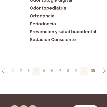
Odontología digital
Odontopediatría
Ortodoncia
Periodoncia
Prevención y salud bucodental
Sedación Consciente
1
2
3
4
5
6
7
8
9
…
35