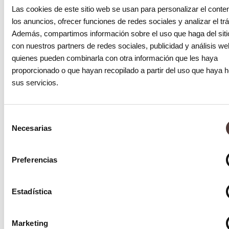
Las cookies de este sitio web se usan para personalizar el conte
los anuncios, ofrecer funciones de redes sociales y analizar el trá
Además, compartimos información sobre el uso que haga del sit
con nuestros partners de redes sociales, publicidad y análisis we
Blog
quienes pueden combinarla con otra información que les haya
Caries radicular: todo lo que necesitas
proporcionado o que hayan recopilado a partir del uso que haya 
saber para combatirla
sus servicios.
25 junio 2024
Selección
Necesarias
de
consentimiento
Preferencias
Estadística
Marketing