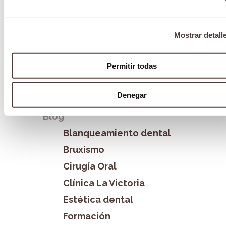
Blog
15 años mejorando la salud dental de los
Mostrar detall
cordobeses
24 junio 2024
Permitir todas
Categorías
Denegar
Blog
Blanqueamiento dental
Bruxismo
Cirugía Oral
Clínica La Victoria
Estética dental
Formación