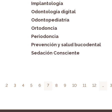
Implantología
Odontología digital
Odontopediatría
Ortodoncia
Periodoncia
Prevención y salud bucodental
Sedación Consciente
2
3
4
5
6
7
8
9
10
11
12
…