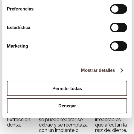
dientes agrietados
Preferencias
Tipo de
Descripción
Indicación
Tratamiento
Estadística
Se aplica una resina
Fisuras
Sellado o
especial para sellar la
pequeñas y
adhesión
grieta y restaurar la
superficiales
dental
función del diente.
en el esmalte.
Marketing
Se coloca una corona de
Grietas que
Corona
porcelana o cerámica
comprometen
dental
sobre el diente para
la estructura
protegerlo y reforzarlo.
del diente.
Mostrar detalles
Grietas que
Si la grieta alcanza la
alcanzan la
Endodoncia
pulpa, se retira el tejido
pulpa y
Permitir todas
(tratamiento
afectado y se sella el
pueden
de conducto)
conducto radicular.
causar
infección.
Denegar
Si la grieta es demasiado
profunda y el diente no
Grietas
Extracción
se puede reparar, se
irreparables
dental
extrae y se reemplaza
que afectan la
con un implante o
raíz del diente.