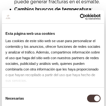
puede generar fracturas en el esmalte.
Cambios bruscos de temperatura
:
ingerir alimentos muy fríos y luego
consumir algo caliente puede hacer
que el esmalte se expanda y contraiga,
Esta página web usa cookies
debilitando la estructura dental.
Las cookies de este sitio web se usan para personalizar el
Dientes con grandes restauraciones
:
contenido y los anuncios, ofrecer funciones de redes sociales
y analizar el tráfico. Además, compartimos información sobre
los empastes extensos pueden
el uso que haga del sitio web con nuestros partners de redes
debilitar el diente con el tiempo,
sociales, publicidad y análisis web, quienes pueden
haciéndolo más propenso a fracturarse.
combinarla con otra información que les haya proporcionado
o que hayan recopilado a partir del uso que haya hecho de
Envejecimiento natural
: con el
sus servicios.
tiempo, los dientes pueden volverse
más frágiles y propensos a grietas.
Selección
Necesarias
de
Tipos de tratamiento para los
consentimiento