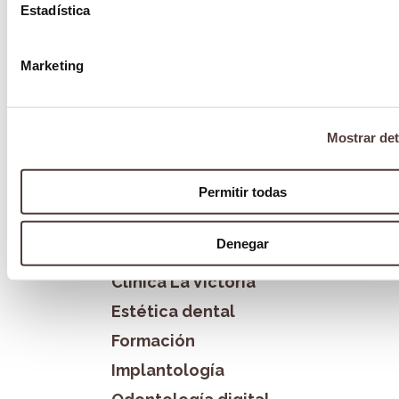
Alineadores Spark, la última tecnología en
Estadística
ortodoncia invisible
5 enero 2024
Marketing
Categorías
Mostrar det
Blog
Permitir todas
Blanqueamiento dental
Bruxismo
Denegar
Cirugía Oral
Clínica La Victoria
Estética dental
Formación
Implantología