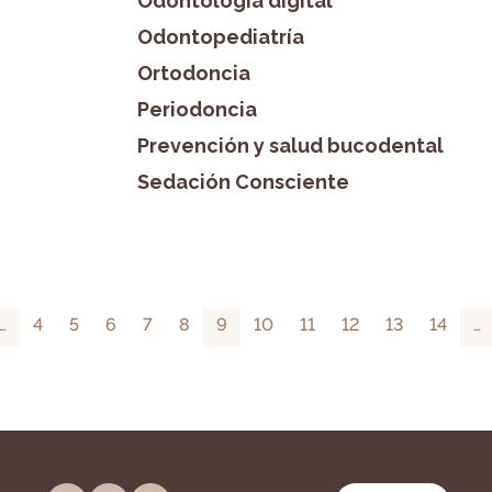
Odontología digital
Odontopediatría
Ortodoncia
Periodoncia
Prevención y salud bucodental
Sedación Consciente
…
4
5
6
7
8
9
10
11
12
13
14
…