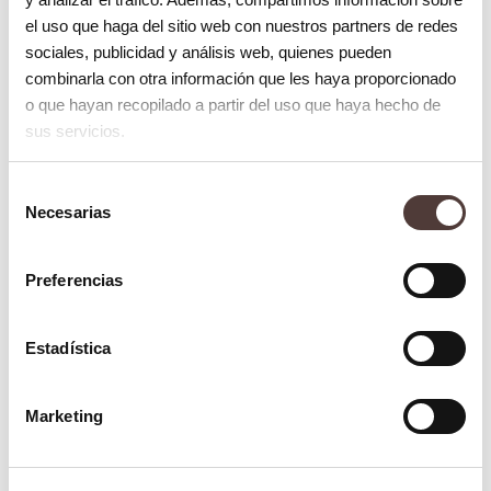
transformarse esta enfermedad de las
el uso que haga del sitio web con nuestros partners de redes
encías en periodontitis.
sociales, publicidad y análisis web, quienes pueden
combinarla con otra información que les haya proporcionado
¿Cómo podemos proteger dientes y encías?
o que hayan recopilado a partir del uso que haya hecho de
sus servicios.
Un buen cuidado e higiene de su boca
ayuda a prevenir que este proceso de
Selección
envejecimiento se acelere. Algunos
Necesarias
de
consentimiento
consejos para tener una sonrisa saludable
Preferencias
se podrían resumir en las siguientes
pautas:
Estadística
Cepíllese los dientes dos veces al día
con un cepillo de dientes a ser posible
Marketing
suave y una crema dentífrica con un
alto contenido en flúor.