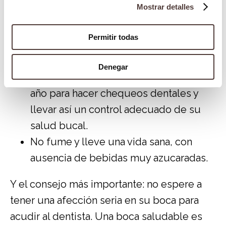
Mostrar detalles
Use hilo dental al menos una vez al día
para eliminar los restos de comida que
Permitir todas
se puedan quedar entre las piezas
dentales.
Denegar
Acuda al dentista al menos una vez al
año para hacer chequeos dentales y
llevar así un control adecuado de su
salud bucal.
No fume y lleve una vida sana, con
ausencia de bebidas muy azucaradas.
Y el consejo más importante: no espere a
tener una afección seria en su boca para
acudir al dentista. Una boca saludable es