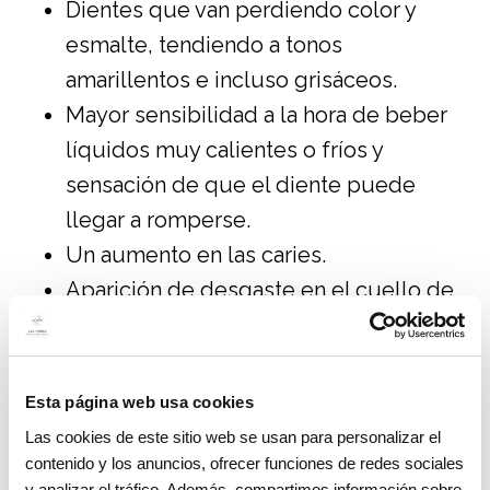
Dientes que van perdiendo color y
esmalte, tendiendo a tonos
amarillentos e incluso grisáceos.
Mayor sensibilidad a la hora de beber
líquidos muy calientes o fríos y
sensación de que el diente puede
llegar a romperse.
Un aumento en las caries.
Aparición de desgaste en el cuello de
los dientes.
Recesiones gingivales que provocan
que el diente esté más expuesto a
Esta página web usa cookies
picaduras de caries y, por lo tanto, a la
Las cookies de este sitio web se usan para personalizar el
ruptura del mismo. Si no se trata puede
contenido y los anuncios, ofrecer funciones de redes sociales
y analizar el tráfico. Además, compartimos información sobre