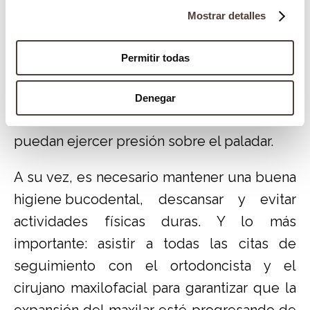
ayudar a controlar el dolor.
Mostrar detalles
Igualmente, durante los primeros días
Permitir todas
después de la operación, la dieta debe
consistir en alimentos blandos y líquidos.
Denegar
En definitiva, se deben evitar alimentos que
puedan ejercer presión sobre el paladar.
A su vez, es necesario mantener una buena
higiene bucodental
, descansar y evitar
actividades físicas duras. Y lo más
importante: asistir a todas las citas de
seguimiento con el ortodoncista y el
cirujano maxilofacial para garantizar que la