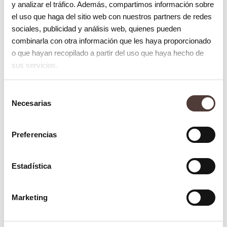
y analizar el tráfico. Además, compartimos información sobre
ubicación.
el uso que haga del sitio web con nuestros partners de redes
Recuperación
. La mayoría de los
sociales, publicidad y análisis web, quienes pueden
combinarla con otra información que les haya proporcionado
pacientes pasarán una noche en el
o que hayan recopilado a partir del uso que haya hecho de
hospital para asegurarse de que estén
sus servicios.
bien y que no haya complicaciones
postoperatorias.
Selección
Necesarias
de
Cuidado Postoperatorio SARPE
consentimiento
Preferencias
El cuidado
postoperatorio SARPE
es
esencial para garantizar una recuperación
Estadística
sin complicaciones. Es normal experimentar
cierto grado de dolor y molestias después
Marketing
de la operación, por lo que es posible que
nuestros doctores receten analgésicos para