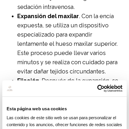
sedación intravenosa.
Expansión del maxilar
. Con la encía
expuesta, se utiliza un dispositivo
especializado para expandir
lentamente el hueso maxilar superior.
Este proceso puede llevar varios
minutos y se realiza con cuidado para
evitar dañar tejidos circundantes.
Fijación
. Después de la expansión, se
fijará un dispositivo de estabilización
en el paladar para mantener la nueva
posición del maxilar. Esto permite que
Esta página web usa cookies
los huesos se fusionen
Las cookies de este sitio web se usan para personalizar el
contenido y los anuncios, ofrecer funciones de redes sociales
adecuadamente en su nueva