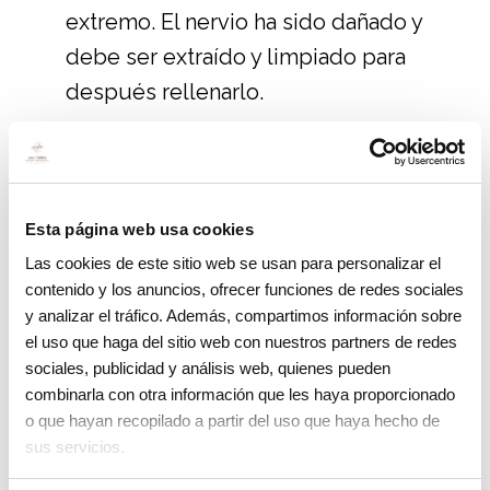
extremo. El nervio ha sido dañado y
debe ser extraído y limpiado para
después rellenarlo.
Tipos de fracturas dentales
Existen diferentes tipos de fracturas
Esta página web usa cookies
dentales, en función de si afecta al esmalte,
Las cookies de este sitio web se usan para personalizar el
la dentina o al nervio.
contenido y los anuncios, ofrecer funciones de redes sociales
y analizar el tráfico. Además, compartimos información sobre
Las más frecuentes son:
el uso que haga del sitio web con nuestros partners de redes
sociales, publicidad y análisis web, quienes pueden
Fisura y fractura de esmalte
. Solo
combinarla con otra información que les haya proporcionado
afecta al esmalte.
o que hayan recopilado a partir del uso que haya hecho de
sus servicios.
Fractura coronaria sin afectación
pulpar
. Afecta al esmalte y la dentina,