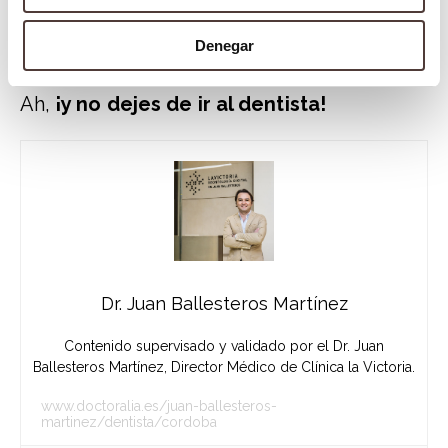
higiene bucodental y utiliza un dentífrico
Denegar
indicado para la sensibilidad.
Ah,
¡y no dejes de ir al dentista!
Dr. Juan Ballesteros Martínez
Contenido supervisado y validado por el Dr. Juan
Ballesteros Martínez, Director Médico de Clínica la Victoria.
www.doctoralia.es/juan-ballesteros-
martinez/dentista/cordoba