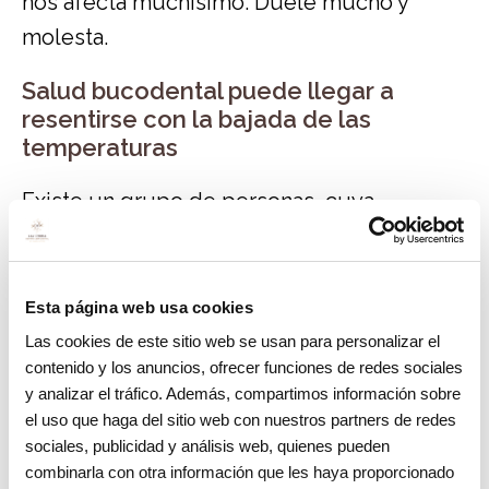
nos afecta muchísimo. Duele mucho y
molesta.
Salud bucodental puede llegar a
resentirse con la bajada de las
temperaturas
Existe un grupo de personas, cuya
sensibilidad aumenta con la bajada de las
temperaturas, sobre todo en invierno.
Aparecen signos como grietas en los
Esta página web usa cookies
labios, irritaciones de garganta y aumento
Las cookies de este sitio web se usan para personalizar el
contenido y los anuncios, ofrecer funciones de redes sociales
de la sensibilidad dental. Muchos estudios
y analizar el tráfico. Además, compartimos información sobre
relacionan directamente esta causalidad.
el uso que haga del sitio web con nuestros partners de redes
sociales, publicidad y análisis web, quienes pueden
Incluso hay personas que sienten dolor con
combinarla con otra información que les haya proporcionado