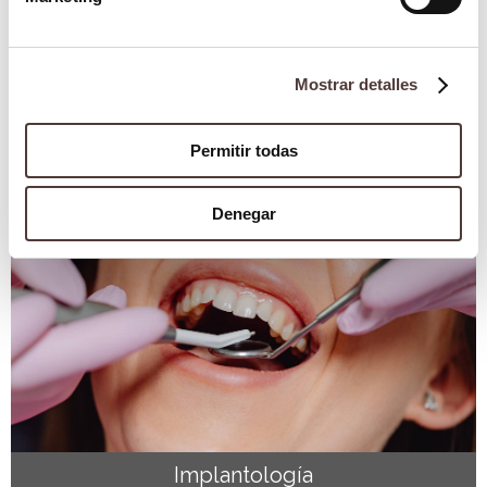
Mostrar detalles
Blog
¿Cuáles son las partes del implante dental?
2 octubre 2025
Permitir todas
Denegar
Implantología