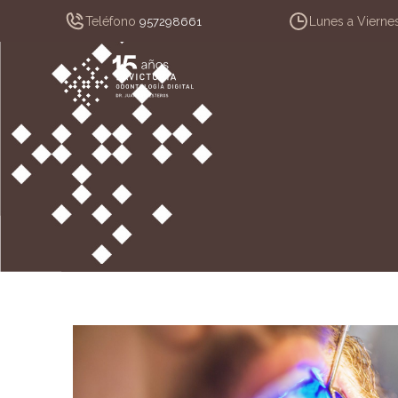
Teléfono
Lunes a Vierne
957298661