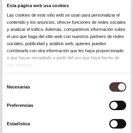
Esta página web usa cookies
Las cookies de este sitio web se usan para personalizar el
contenido y los anuncios, ofrecer funciones de redes sociales
y analizar el tráfico. Además, compartimos información sobre
el uso que haga del sitio web con nuestros partners de redes
sociales, publicidad y análisis web, quienes pueden
combinarla con otra información que les haya proporcionado
Periodoncia
o que hayan recopilado a partir del uso que haya hecho de
¿En qué consiste el raspado y alisado
sus servicios.
radicular?
2 abril 2018
Selección
Necesarias
de
consentimiento
Preferencias
Estadística