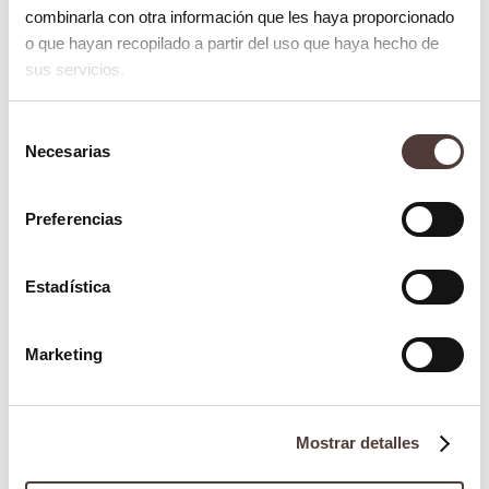
combinarla con otra información que les haya proporcionado
o que hayan recopilado a partir del uso que haya hecho de
sus servicios.
Selección
Necesarias
de
consentimiento
Preferencias
Blog
Estadística
Desgaste dental: causas y soluciones para
una sonrisa sana
23 mayo 2024
Marketing
Mostrar detalles