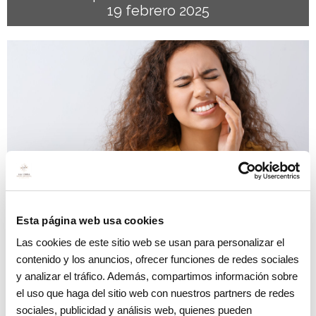
19 febrero 2025
Blog
Esta página web usa cookies
¿Por qué se rompen los dientes? Descubre
Las cookies de este sitio web se usan para personalizar el
las causas más comunes y cómo
contenido y los anuncios, ofrecer funciones de redes sociales
prevenirlas
y analizar el tráfico. Además, compartimos información sobre
19 junio 2024
el uso que haga del sitio web con nuestros partners de redes
sociales, publicidad y análisis web, quienes pueden