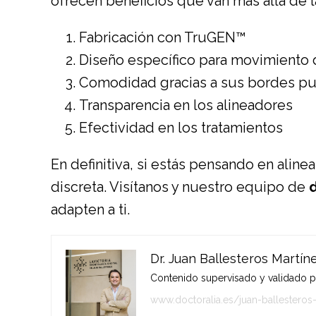
ofrecen beneficios que van más allá de la
Fabricación con TruGEN™
Diseño específico para movimiento d
Comodidad gracias a sus bordes puli
Transparencia en los alineadores
Efectividad en los tratamientos
En definitiva, si estás pensando en aline
discreta. Visítanos y nuestro equipo de
adapten a ti.
Dr. Juan Ballesteros Martín
Contenido supervisado y validado por
www.doctoralia.es/juan-ballesteros