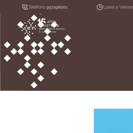
Teléfono
Lunes a Vierne
957298661