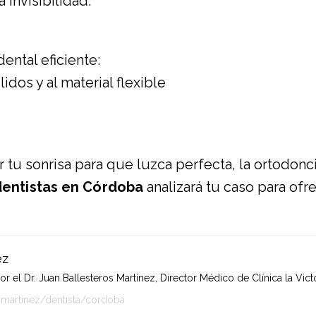
 invisibilidad.
ental eficiente:
dos y al material flexible
ar tu sonrisa para que luzca perfecta, la ortodon
dentistas en Córdoba
analizará tu caso para ofr
ez
 el Dr. Juan Ballesteros Martínez, Director Médico de Clínica la Victo
-martinez/dentista/cordoba