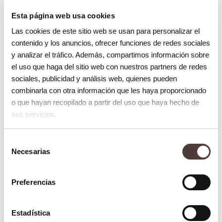
menstrual o cambios hormonales
Esta página web usa cookies
pueden ser factores desencadenantes.
Las cookies de este sitio web se usan para personalizar el
Fiebre o infecciones
: resfriados y
contenido y los anuncios, ofrecer funciones de redes sociales
y analizar el tráfico. Además, compartimos información sobre
gripes también pueden provocar la
el uso que haga del sitio web con nuestros partners de redes
aparición de calenturas labiales.
sociales, publicidad y análisis web, quienes pueden
combinarla con otra información que les haya proporcionado
Prevención y tratamiento
o que hayan recopilado a partir del uso que haya hecho de
sus servicios.
Aunque no existe una cura definitiva para el
virus del herpes simple, hay varias medidas
Selección
que puedes tomar para prevenir y tratar los
Necesarias
de
consentimiento
brotes de
calenturas labiales
.
Preferencias
Consejos útiles para las calenturas
labiales
Estadística