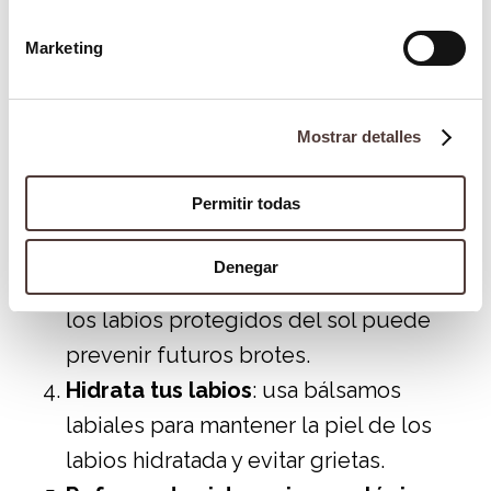
Aplica cremas antivirales
: los
medicamentos tópicos, como las
Marketing
cremas con aciclovir, son efectivos si
se aplican en las primeras etapas del
Mostrar detalles
brote.
Evita tocar las ampollas
: esto reduce
Permitir todas
el riesgo de extender el virus a otras
partes del cuerpo o a otras personas.
Denegar
Usa protector solar labial
: mantener
los labios protegidos del sol puede
prevenir futuros brotes.
Hidrata tus labios
: usa bálsamos
labiales para mantener la piel de los
labios hidratada y evitar grietas.