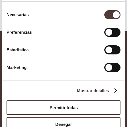
Selección
Necesarias
de
consentimiento
Preferencias
Contacto
Estadística
Marketing
Implantología
Casos clínicos
dental
Mostrar detalles
Prensa
Estética dental
Permitir todas
Formacion
Blog
Denegar
Dientes en un día
Contacto