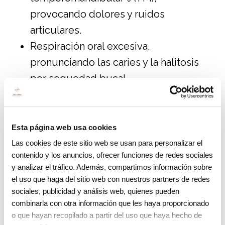
provocando dolores y ruidos
articulares.
Respiración oral excesiva,
pronunciando las caries y la halitosis
por sequedad bucal.
Alteración estética.
Alteraciones significativas en la
fonación.
Esta página web usa cookies
Las cookies de este sitio web se usan para personalizar el
Tratamientos de la mordida abierta
contenido y los anuncios, ofrecer funciones de redes sociales
y analizar el tráfico. Además, compartimos información sobre
A la hora de hablar sobre los
tratamientos
el uso que haga del sitio web con nuestros partners de redes
para combatir la mordida abierta
, es
sociales, publicidad y análisis web, quienes pueden
combinarla con otra información que les haya proporcionado
necesario remarcar que debe estudiarse
o que hayan recopilado a partir del uso que haya hecho de
cada caso de forma individualizada y