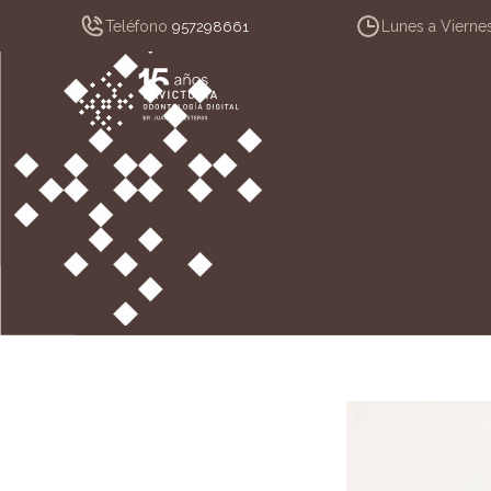
Teléfono
Lunes a Vierne
957298661