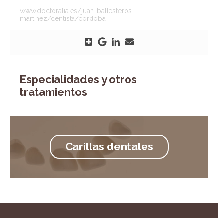
www.doctoralia.es/juan-ballesteros-
martinez/dentista/cordoba
Especialidades y otros
tratamientos
Carillas dentales