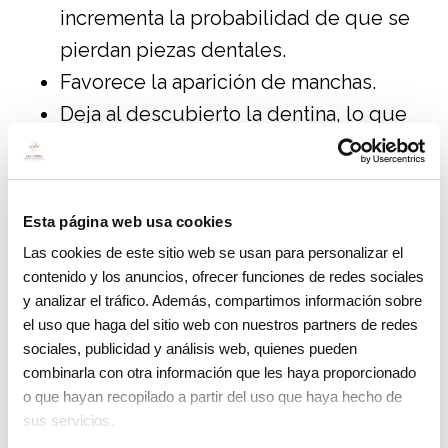
incrementa la probabilidad de que se
pierdan piezas dentales.
Favorece la aparición de manchas.
Deja al descubierto la dentina, lo que
propicia la sensibilidad dental al azúcar,
el frío o el calor, causando dolor.
Favorece la aparición de infecciones
Esta página web usa cookies
orales y la afección de las encías.
Las cookies de este sitio web se usan para personalizar el
contenido y los anuncios, ofrecer funciones de redes sociales
Prevención del desgaste del esmalte
y analizar el tráfico. Además, compartimos información sobre
dental
el uso que haga del sitio web con nuestros partners de redes
sociales, publicidad y análisis web, quienes pueden
Aunque como hemos visto existen diversas
combinarla con otra información que les haya proporcionado
causas para que ocurra el desgaste dental,
o que hayan recopilado a partir del uso que haya hecho de
sus servicios.
ciertos hábitos diarios aumentan este