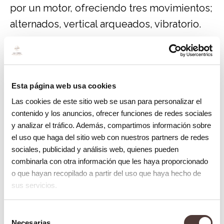
por un motor, ofreciendo tres movimientos;
alternados, vertical arqueados, vibratorio.
• Cepillos para niños. Se diferencia en la
cabeza del cepillo, es más pequeña con
unas fibras más suaves y están
Esta página web usa cookies
acompañados de un diseño con una
Las cookies de este sitio web se usan para personalizar el
temática infantil.
contenido y los anuncios, ofrecer funciones de redes sociales
y analizar el tráfico. Además, compartimos información sobre
el uso que haga del sitio web con nuestros partners de redes
• Cepillos interproximales. Este tipo de
sociales, publicidad y análisis web, quienes pueden
cepillos es más pequeño que uno
combinarla con otra información que les haya proporcionado
convencional y nos ayuda a llegar a zonas
o que hayan recopilado a partir del uso que haya hecho de
sus servicios.
interdentales para una limpieza más
efectiva.
Selección
Necesarias