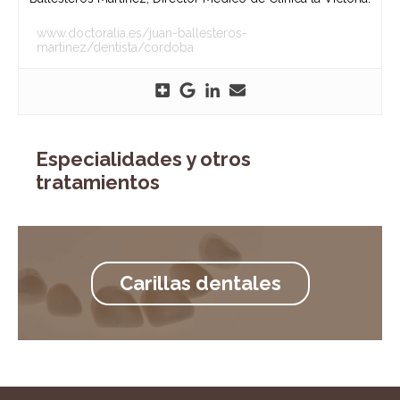
www.doctoralia.es/juan-ballesteros-
martinez/dentista/cordoba
Especialidades y otros
tratamientos
Carillas dentales