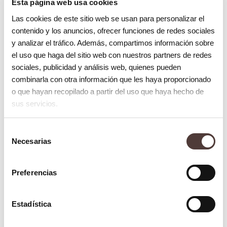
Esta página web usa cookies
Podemos contar con que algún amigo o familiar
Las cookies de este sitio web se usan para personalizar el
contenido y los anuncios, ofrecer funciones de redes sociales
cercano nos acompañe, ya que esto refuerza la
y analizar el tráfico. Además, compartimos información sobre
decisión y ayuda a la distracción cuando hay que
el uso que haga del sitio web con nuestros partners de redes
esperar.
sociales, publicidad y análisis web, quienes pueden
combinarla con otra información que les haya proporcionado
Se aconseja que la clínica y el propio odontólogo
o que hayan recopilado a partir del uso que haya hecho de
sus servicios.
sean conscientes de ese miedo, pues principalmente
son los profesionales que trabajan allí los que
Selección
Necesarias
ayudaran a tranquilizar al paciente y tratarán de
de
consentimiento
ganarse su confianza.
Preferencias
Si aún así, crees que por ahora no puedes controlar
esa ansiedad o ese miedo, siempre nos quedará la
Estadística
sedación consciente, que sería la administración vía