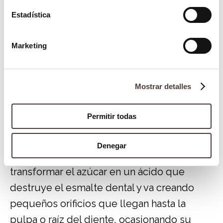
encontramos en la periodontitis, la caries o
Estadística
incluso infecciones respiratorias, entre
algunas otras.
Marketing
En el caso concreto de la caries,
la bacteria
más relacionada con su aparición es el
Mostrar detalles
denominado Streptococcus mutans
. No
obstante, hay otras bacterias como
Permitir todas
Lactobacillus o Actinomyces, también
asociadas a esta patología. Lo que hacen
Denegar
estas bacterias, a grandes rasgos, es
transformar el azúcar en un ácido que
destruye el esmalte dental y va creando
pequeños orificios que llegan hasta la
pulpa o raíz del diente, ocasionando su