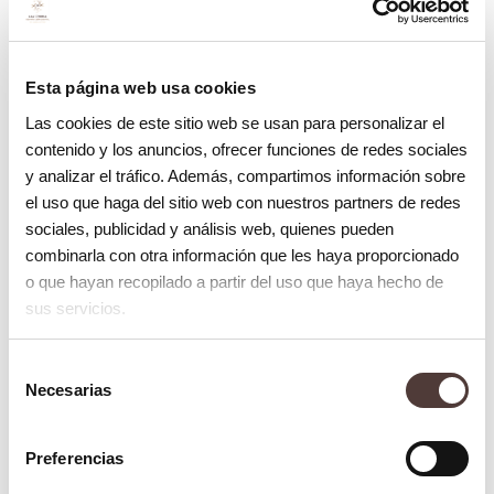
Presencia constante de alcohol o
tabaco.
PH de la saliva.
Esta página web usa cookies
Temperatura bucal.
Las cookies de este sitio web se usan para personalizar el
Factores de carácter inmunológico.
contenido y los anuncios, ofrecer funciones de redes sociales
y analizar el tráfico. Además, compartimos información sobre
¿Qué bacterias producen la caries?
el uso que haga del sitio web con nuestros partners de redes
sociales, publicidad y análisis web, quienes pueden
Cuando no se controlan las bacterias que
combinarla con otra información que les haya proporcionado
o que hayan recopilado a partir del uso que haya hecho de
no realizan funciones beneficiosas para
sus servicios.
nuestro cuerpo, es decir, que pueden
llegar a ser negativas para el organismo,
Selección
pueden aparecer patologías bucales que
Necesarias
de
consentimiento
llegan a ser bastante molestas. Uno de los
Preferencias
casos más notorios y dañinos lo