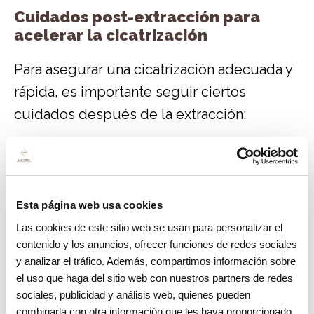
Cuidados post-extracción para
acelerar la cicatrización
Para asegurar una cicatrización adecuada y
rápida, es importante seguir ciertos
cuidados después de la extracción:
Morder una gasa
Tras la extracción, tu dentista colocará una
Esta página web usa cookies
gasa sobre el área. Morder suavemente
Las cookies de este sitio web se usan para personalizar el
sobre ella durante 30 a 60 minutos ayuda a
contenido y los anuncios, ofrecer funciones de redes sociales
detener el sangrado y favorece la
y analizar el tráfico. Además, compartimos información sobre
formación del coágulo.
el uso que haga del sitio web con nuestros partners de redes
sociales, publicidad y análisis web, quienes pueden
Evitar enjuagues vigorosos
combinarla con otra información que les haya proporcionado