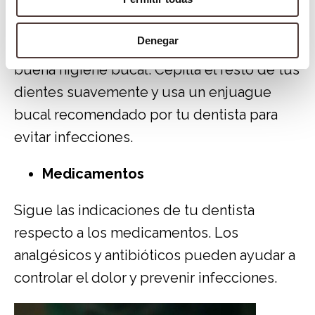
Aunque debes evitar cepillar el área de la
Denegar
extracción, es importante mantener una
buena higiene bucal. Cepilla el resto de tus
dientes suavemente y usa un enjuague
bucal recomendado por tu dentista para
evitar infecciones.
Medicamentos
Sigue las indicaciones de tu dentista
respecto a los medicamentos. Los
analgésicos y antibióticos pueden ayudar a
controlar el dolor y prevenir infecciones.