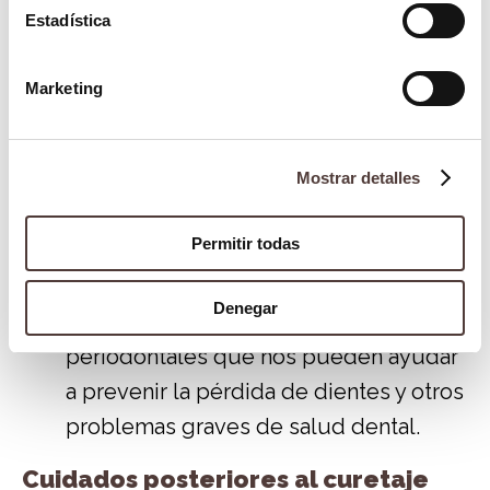
Reducción de la inflamación
: al
Estadística
limpiar las áreas problemáticas, este
tratamiento reduce la inflamación y el
Marketing
sangrado de las encías.
Mejora de la higiene bucal
: mantiene
Mostrar detalles
los dientes y encías más limpios,
reduciendo el riesgo de problemas
Permitir todas
dentales futuros.
Promoción de la salud dental
Denegar
general
: con esto, tratamos problemas
periodontales que nos pueden ayudar
a prevenir la pérdida de dientes y otros
problemas graves de salud dental.
Cuidados posteriores al curetaje