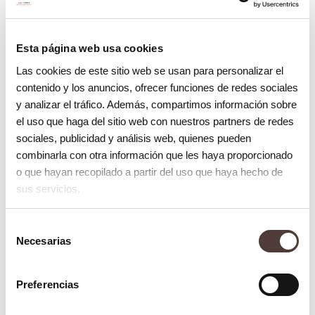
Raspado y limpieza
Esta página web usa cookies
Finalmente, se realiza una limpieza final
Las cookies de este sitio web se usan para personalizar el
contenido y los anuncios, ofrecer funciones de redes sociales
para eliminar cualquier residuo y se revisa
y analizar el tráfico. Además, compartimos información sobre
la salud de las encías.
el uso que haga del sitio web con nuestros partners de redes
sociales, publicidad y análisis web, quienes pueden
Beneficios para tu salud bucal
combinarla con otra información que les haya proporcionado
o que hayan recopilado a partir del uso que haya hecho de
Prevención de enfermedades
sus servicios.
periodontales
: el curetaje elimina la
Selección
placa y el sarro que causan
Necesarias
de
enfermedades periodontales,
consentimiento
ayudando a mantener las encías
Preferencias
saludables.