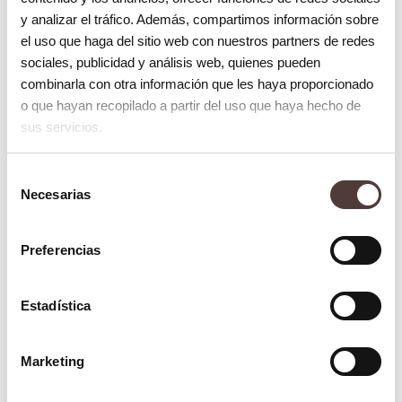
dentales.
y analizar el tráfico. Además, compartimos información sobre
• La diabetes:
esta enfermedad interfiere
el uso que haga del sitio web con nuestros partners de redes
sociales, publicidad y análisis web, quienes pueden
en la buena cicatrización de los tejidos, por
combinarla con otra información que les haya proporcionado
lo tanto, una persona que padece esta
o que hayan recopilado a partir del uso que haya hecho de
enfermedad es más propensa a desarrollar
sus servicios.
periimplantitis.
Selección
• Mala colocación del implante:
sí,
Necesarias
de
aunque suene extraño una mala colocación
consentimiento
del implante puede generar periimplantitis.
Preferencias
• Enfermedades periodontales previas:
existen personas que suelen tener
Estadística
tendencias a desarrollar enfermedades
periodontales, puesto que la forma ósea
Marketing
de sus dientes les permite una mayor