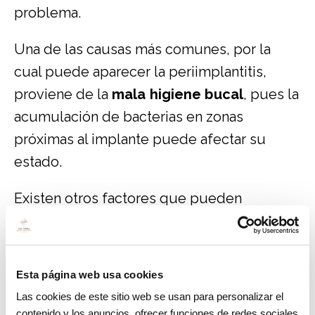
problema.
Una de las causas más comunes, por la
cual puede aparecer la periimplantitis,
proviene de la
mala higiene bucal
, pues la
acumulación de bacterias en zonas
próximas al implante puede afectar su
estado.
Existen otros factores que pueden
ocasionar su desarrollo, como lo son:
• El tabaquismo:
el consumo regular del
Esta página web usa cookies
tabaco puede generar de igual manera la
Las cookies de este sitio web se usan para personalizar el
aparición de bacterias en los orificios
contenido y los anuncios, ofrecer funciones de redes sociales