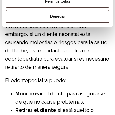
depende de la situación individual del
Permitir todas
bebé. En muchos casos, los dientes caen
Denegar
por sí solos en un corto período de tiempo
sin necesidad de intervención. Sin
embargo, si un diente neonatal está
causando molestias o riesgos para la salud
del bebé, es importante acudir a un
odontopediatra para evaluar si es necesario
retirarlo de manera segura.
El odontopediatra puede:
Monitorear
el diente para asegurarse
de que no cause problemas.
Retirar el diente
si está suelto o