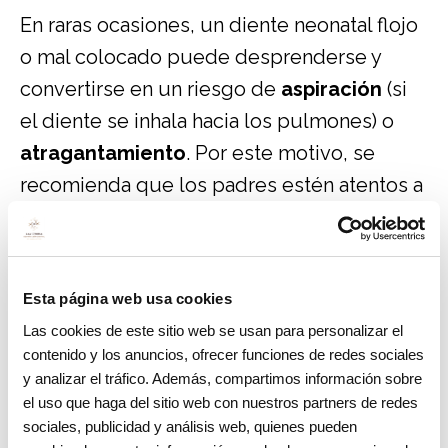
En raras ocasiones, un diente neonatal flojo
o mal colocado puede desprenderse y
convertirse en un riesgo de
aspiración
(si
el diente se inhala hacia los pulmones) o
atragantamiento
. Por este motivo, se
recomienda que los padres estén atentos a
cualquier signo de movimiento o
inestabilidad del diente.
3. Irritación en las encías
Esta página web usa cookies
Las cookies de este sitio web se usan para personalizar el
Algunos dientes neonatales pueden irritar
contenido y los anuncios, ofrecer funciones de redes sociales
las encías del bebé, causando hinchazón o
y analizar el tráfico. Además, compartimos información sobre
el uso que haga del sitio web con nuestros partners de redes
enrojecimiento. Aunque esto es
sociales, publicidad y análisis web, quienes pueden
generalmente temporal, puede causar