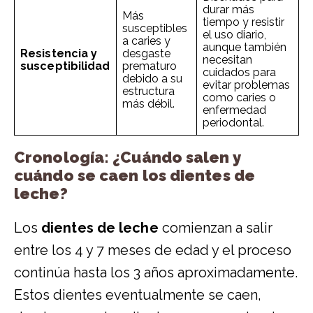
durar más
Más
tiempo y resistir
susceptibles
el uso diario,
a caries y
aunque también
Resistencia y
desgaste
necesitan
susceptibilidad
prematuro
cuidados para
debido a su
evitar problemas
estructura
como caries o
más débil.
enfermedad
periodontal.
Cronología: ¿Cuándo salen y
cuándo se caen los dientes de
leche?
Los
dientes de leche
comienzan a salir
entre los 4 y 7 meses de edad y el proceso
continúa hasta los 3 años aproximadamente.
Estos dientes eventualmente se caen,