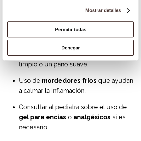
La
dentición
puede ser un proceso
Mostrar detalles
doloroso para muchos niños. Para aliviar las
molestias de la dentición, algunos métodos
Permitir todas
incluyen:
Denegar
Masajes en las encías
con un dedo
limpio o un paño suave.
Uso de
mordedores fríos
que ayudan
a calmar la inflamación.
Consultar al pediatra sobre el uso de
gel para encías
o
analgésicos
si es
necesario.