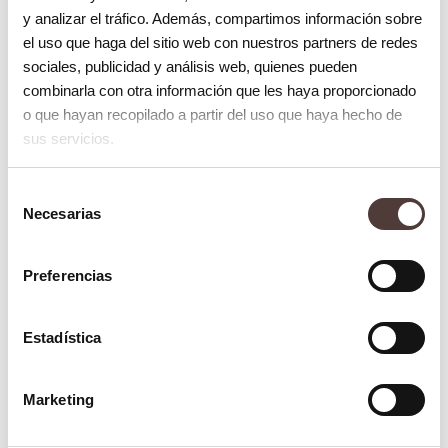
y analizar el tráfico. Además, compartimos información sobre
A pesar de que los dientes de leche son
el uso que haga del sitio web con nuestros partners de redes
temporales, es fundamental mantener una
sociales, publicidad y análisis web, quienes pueden
buena
higiene bucal
desde el primer
combinarla con otra información que les haya proporcionado
o que hayan recopilado a partir del uso que haya hecho de
diente. Los niños deben comenzar a
sus servicios.
cepillarse los dientes tan pronto como
aparecen, utilizando un cepillo de dientes
Selección
Necesarias
suave y una cantidad mínima de pasta
de
consentimiento
dental con flúor. También es importante
Preferencias
evitar que los niños consuman alimentos
azucarados antes de dormir para prevenir la
Estadística
caries dental.
¿Cómo aliviar las molestias de la
Marketing
dentición?