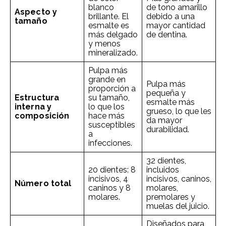
blanco
de tono amarillo
Aspecto y
brillante. El
debido a una
tamaño
esmalte es
mayor cantidad
más delgado
de dentina.
y menos
mineralizado.
Pulpa más
grande en
Pulpa más
proporción a
pequeña y
Estructura
su tamaño,
esmalte más
interna y
lo que los
grueso, lo que les
composición
hace más
da mayor
susceptibles
durabilidad.
a
infecciones.
32 dientes,
20 dientes: 8
incluidos
incisivos, 4
incisivos, caninos,
Número total
caninos y 8
molares,
molares.
premolares y
muelas del juicio.
Diseñados para