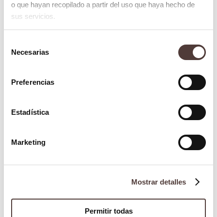
o que hayan recopilado a partir del uso que haya hecho de
permiten recuperar la función
sus servicios.
masticatoria y la estética.
Selección
Consideraciones: requieren
Necesarias
de
cuidado diario, limpieza específica
consentimiento
y ajustes periódicos para mantener
Preferencias
la comodidad y estabilidad.
Estadística
Puentes fijos
Marketing
Se utilizan para
sustituir uno o
varios dientes faltantes
,
apoyándose en los dientes
Mostrar detalles
naturales adyacentes.
Permitir todas