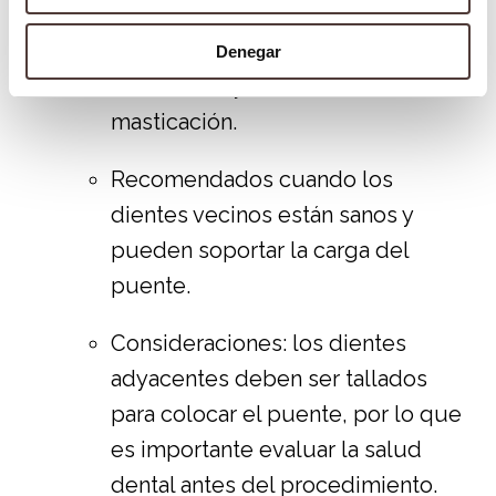
Ventajas: ofrecen
estabilidad fija
,
mejor estética que las prótesis
Denegar
removibles y facilitan la
masticación.
Recomendados cuando los
dientes vecinos están sanos y
pueden soportar la carga del
puente.
Consideraciones: los dientes
adyacentes deben ser tallados
para colocar el puente, por lo que
es importante evaluar la salud
dental antes del procedimiento.