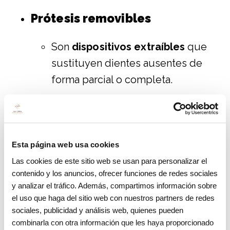
Prótesis removibles
Son
dispositivos extraíbles
que
sustituyen dientes ausentes de
forma parcial o completa.
Ideales para pacientes que buscan
una
solución económica y rápida
.
Esta página web usa cookies
Pueden ser parciales (solo
Las cookies de este sitio web se usan para personalizar el
reemplazan algunos dientes) o
contenido y los anuncios, ofrecer funciones de redes sociales
completas (sustituyen todos los
y analizar el tráfico. Además, compartimos información sobre
dientes de un maxilar).
el uso que haga del sitio web con nuestros partners de redes
sociales, publicidad y análisis web, quienes pueden
combinarla con otra información que les haya proporcionado
Ventajas: fáciles de adaptar,