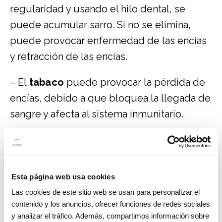
regularidad y usando el hilo dental, se
puede acumular sarro. Si no se elimina,
puede provocar enfermedad de las encías
y retracción de las encías.
– El
tabaco
puede provocar la pérdida de
encías, debido a que bloquea la llegada de
sangre y afecta al sistema inmunitario.
–
Traumatismos en la boca
, por golpe o
traumatismo en la boca a causa de un
accidente puede provocar la pérdida de
Esta página web usa cookies
tejido periodontal.
Las cookies de este sitio web se usan para personalizar el
contenido y los anuncios, ofrecer funciones de redes sociales
–
Enfermedad periodontal
, es una
y analizar el tráfico. Además, compartimos información sobre