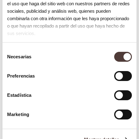
enfermedad grave de las encías. Esta
el uso que haga del sitio web con nuestros partners de redes
sociales, publicidad y análisis web, quienes pueden
enfermedad la podemos dividir en dos, en
combinarla con otra información que les haya proporcionado
primer lugar, la gingivitis, esta enfermedad
o que hayan recopilado a partir del uso que haya hecho de
encoge las encías formando bolsas que
sus servicios.
pueden infectarse debido a una mala
Selección
higiene, se acumulan restos alimenticios
Necesarias
de
creando una placa de sarro. En segundo
consentimiento
lugar, se encuentra la periodontitis también
Preferencias
conocida como piorrea, comienza con una
gingivitis no tratada. La infección creada en
Estadística
las encías puede dañar el tejido y el hueso
que sostiene el diente en su lugar, y hacer
Marketing
que se suelten y aflojen, incluso
provocando la pérdida de piezas dentales.