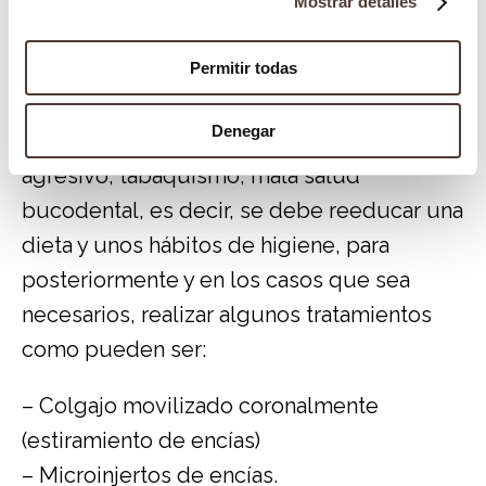
Mostrar detalles
Lo primero que se debe realizar para
Permitir todas
solucionar el problema de encía retraídas
es eliminar la causa por la que se ha
Denegar
producido, ya sea por un cepillado
agresivo, tabaquismo, mala salud
bucodental, es decir, se debe reeducar una
dieta y unos hábitos de higiene, para
posteriormente y en los casos que sea
necesarios, realizar algunos tratamientos
como pueden ser:
– Colgajo movilizado coronalmente
(estiramiento de encías)
– Microinjertos de encías.