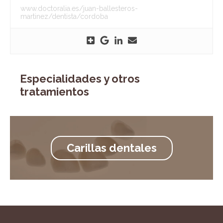
www.doctoralia.es/juan-ballesteros-
martinez/dentista/cordoba
Especialidades y otros
tratamientos
Carillas dentales