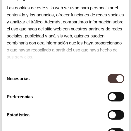
que no son aconsejables para su utilización:
Las cookies de este sitio web se usan para personalizar el
contenido y los anuncios, ofrecer funciones de redes sociales
Blanqueamiento Dental.
y analizar el tráfico. Además, compartimos información sobre
La realización de un blanqueamiento
el uso que haga del sitio web con nuestros partners de redes
dental de manera casera puede
sociales, publicidad y análisis web, quienes pueden
combinarla con otra información que les haya proporcionado
provocar un desgaste para nuestro
o que hayan recopilado a partir del uso que haya hecho de
esmalte, unido a la inflamación e
sus servicios.
irritación de la mucosa. Causando un
aumento de la sensibilidad dental.
Selección
Necesarias
de
Pasta de dientes.
consentimiento
La creación de una pasta de dientes
Preferencias
casera mediante el agua oxigenada y el
bicarbonato sódico, genera un
Estadística
desgastando de nuestro esmalte
dental junto a la irritación de las encías.