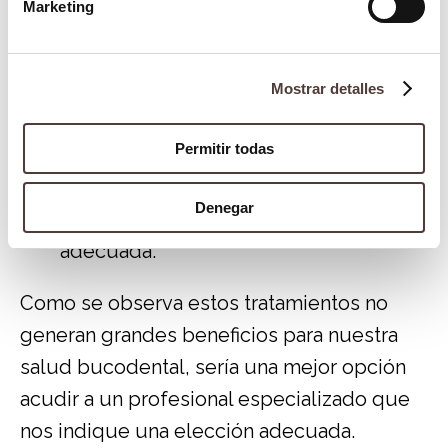
Marketing
Utilización del agua oxigenada para
tratamiento de gingivitis y peritonitis.
Aunque puede ser un compuesto de
Mostrar detalles
gran utilidad como tratamiento. Sería
Permitir todas
una mejor opción acudir a un
profesional para poder llevar a cabo
Denegar
estos tratamientos de una manera más
adecuada.
Como se observa estos tratamientos no
generan grandes beneficios para nuestra
salud bucodental, sería una mejor opción
acudir a un profesional especializado que
nos indique una elección adecuada.