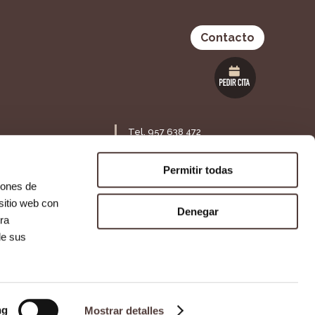
Contacto
Tel. 957 638 472
Maestra Lolita Guisado S/N,
ia 53 Bajo,
14120. Fuente Palmera,
Permitir todas
Córdoba
iones de
sitio web con
Denegar
ra
Agencia SEO
Agencia de Publicidad
de sus
ng
Mostrar detalles