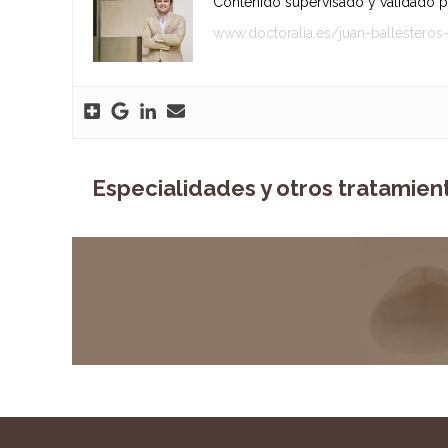
Contenido supervisado y validado por
www.doctoralia.es/juan-ballesteros
Especialidades y otros tratamien