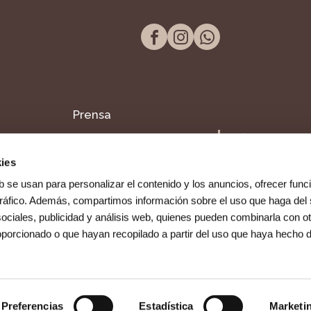
Prensa
Tel. 957 298 661
Blog
Paseo de la Victor
ies
14004, Córdoba
Dentista en Fuente
b se usan para personalizar el contenido y los anuncios, ofrecer func
Palmera
 tráfico. Además, compartimos información sobre el uso que haga del 
ociales, publicidad y análisis web, quienes pueden combinarla con ot
oporcionado o que hayan recopilado a partir del uso que haya hecho 
Preferencias
Estadística
Marketi