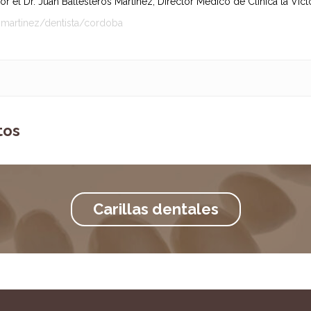
 el Dr. Juan Ballesteros Martínez, Director Médico de Clínica la Victo
-martinez/dentista/cordoba
tos
Carillas dentales