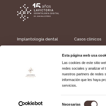
Implantología dental
Casos clínicos
Estética dental
Formacion
Esta página web usa cook
Dientes en un día
Contacto
Las cookies de este sitio we
redes sociales y analizar el
nuestros partners de redes s
Política de cookies
Política de privacidad
Aviso legal
información que les haya pr
servicios.
Selección
Necesarias