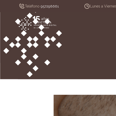
Teléfono
Lunes a Vierne
957298661