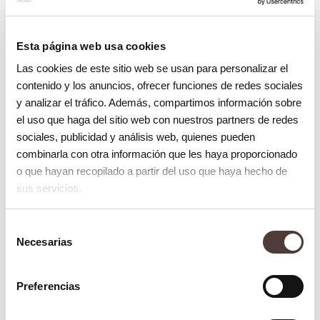
aplicación de este procedimiento en
aquellos casos en que se presentan
Esta página web usa cookies
lesiones
endodónicas
, que el diente se
Las cookies de este sitio web se usan para personalizar el
extraiga por consecuencia de un
contenido y los anuncios, ofrecer funciones de redes sociales
traumatismo, que exista una fractura en la
y analizar el tráfico. Además, compartimos información sobre
el uso que haga del sitio web con nuestros partners de redes
raíz del diente o en presencia de agenesia.
sociales, publicidad y análisis web, quienes pueden
combinarla con otra información que les haya proporcionado
Por el contrario también hay casos en los
o que hayan recopilado a partir del uso que haya hecho de
que resulta imposible realizar este
sus servicios.
tratamiento. La existencia de infecciones en
Selección
la boca, por ejemplo, anulará la posibilidad
Necesarias
de
de realizar el implante de forma inmediata.
consentimiento
Los mismo para aquellos pacientes que no
Preferencias
tengan una cantidad de hueso suficiente en