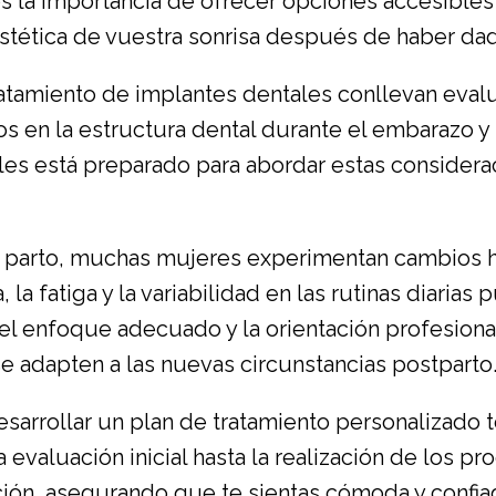
s la importancia de ofrecer opciones accesibles
estética de vuestra sonrisa después de haber dad
atamiento de implantes dentales conllevan evalu
os en la estructura dental durante el embarazo 
es está preparado para abordar estas considerac
l parto, muchas mujeres experimentan cambios 
, la fatiga y la variabilidad en las rutinas diarias
el enfoque adecuado y la orientación profesion
e adapten a las nuevas circunstancias postparto
sarrollar un plan de tratamiento personalizado 
a evaluación inicial hasta la realización de los 
ción, asegurando que te sientas cómoda y confiad