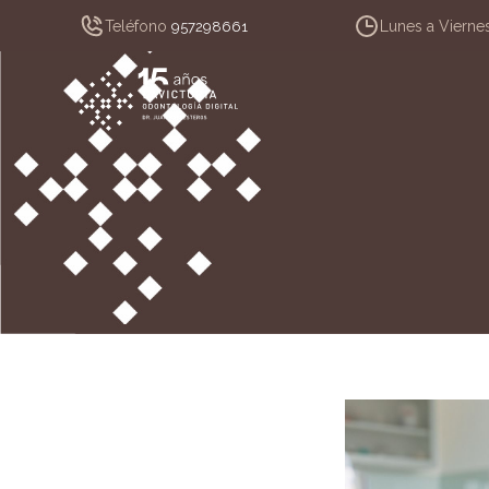
Teléfono
Lunes a Vierne
957298661