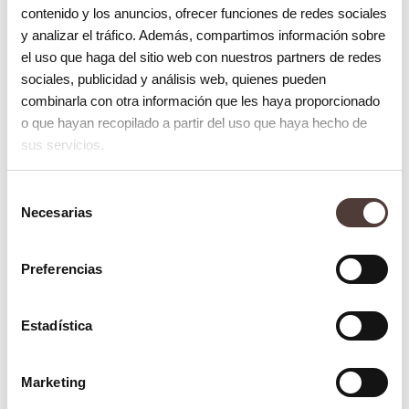
contenido y los anuncios, ofrecer funciones de redes sociales
Limitaciones
y analizar el tráfico. Además, compartimos información sobre
el uso que haga del sitio web con nuestros partners de redes
A pesar de sus ventajas, tienen también
sociales, publicidad y análisis web, quienes pueden
combinarla con otra información que les haya proporcionado
ciertas limitaciones:
o que hayan recopilado a partir del uso que haya hecho de
sus servicios.
No son válidos para todos los casos:
necesitan una anatomía ósea concreta.
Selección
La estabilidad primaria puede ser
Necesarias
de
consentimiento
menor en comparación con implantes
Preferencias
roscados.
Menor versatilidad en tratamientos más
Estadística
complejos.
Requieren un profesional con
Marketing
experiencia en este tipo de sistema