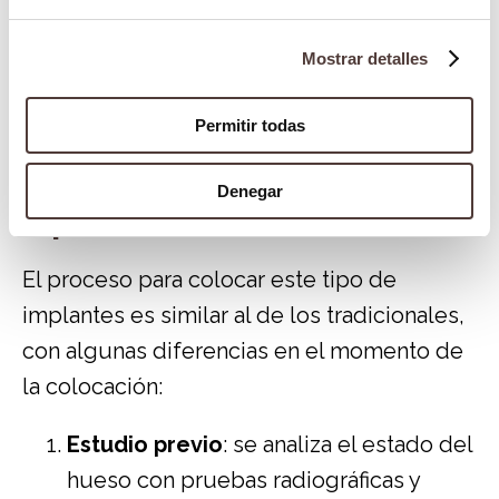
para garantizar su éxito.
Mostrar detalles
Por ello, es importante evaluar cada caso
de forma personalizada antes de decidir el
Permitir todas
tipo de implante más adecuado.
Denegar
¿Cómo es el procedimiento de
implantación?
El proceso para colocar este tipo de
implantes es similar al de los tradicionales,
con algunas diferencias en el momento de
la colocación:
Estudio previo
: se analiza el estado del
hueso con pruebas radiográficas y