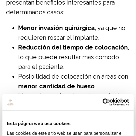
presentan beneficios interesantes para
determinados casos:
Menor invasión quirúrgica
, ya que no
requieren roscar el implante.
Reducción del tiempo de colocación
,
lo que puede resultar más cómodo
para el paciente.
Posibilidad de colocación en áreas con
menor cantidad de hueso
.
Menor riesgo de sobrecalentamiento
del hueso durante la inserción.
Pueden ser una alternativa para
Esta página web usa cookies
pacientes con limitaciones clínicas
Las cookies de este sitio web se usan para personalizar el
específicas.