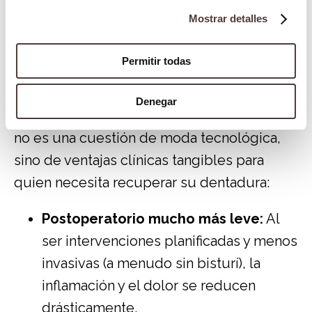
que se conoce como cirugía mínimamente
Mostrar detalles
invasiva.
Beneficios reales para el paciente
Permitir todas
de un enfoque inteligente
Denegar
Apostar por la
implantología inteligente
no es una cuestión de moda tecnológica,
sino de ventajas clínicas tangibles para
quien necesita recuperar su dentadura:
Postoperatorio mucho más leve:
Al
ser intervenciones planificadas y menos
invasivas (a menudo sin bisturí), la
inflamación y el dolor se reducen
drásticamente.