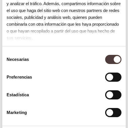
software «inteligente» nos permite medir
y analizar el tráfico. Además, compartimos información sobre
el uso que haga del sitio web con nuestros partners de redes
el hueso disponible, ubicar nervios
sociales, publicidad y análisis web, quienes pueden
importantes y decidir el tamaño exacto del
combinarla con otra información que les haya proporcionado
implante antes de la intervención.
o que hayan recopilado a partir del uso que haya hecho de
sus servicios.
Cirugía guiada: La colocación perfecta
Selección
Esta es la joya de la corona de la
Necesarias
de
implantología actual. Con los datos 3D, se
consentimiento
diseña una férula quirúrgica (una guía que
Preferencias
se coloca sobre la encía) que tiene orificios
exactos donde debe ir el implante. Esto
Estadística
permite al cirujano colocar el implante en el
ángulo y profundidad perfectos, a menudo
Marketing
sin necesidad de dar puntos de sutura, lo