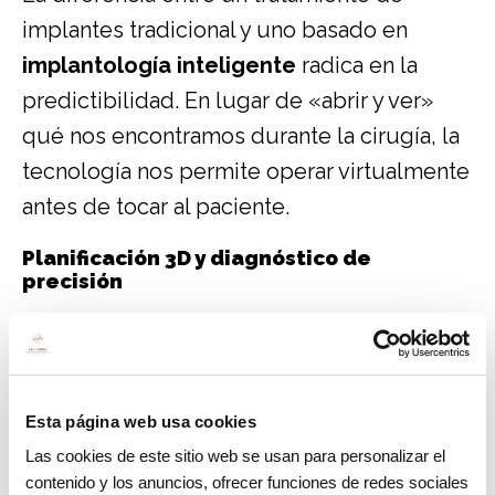
implantes tradicional y uno basado en
implantología inteligente
radica en la
predictibilidad. En lugar de «abrir y ver»
qué nos encontramos durante la cirugía, la
tecnología nos permite operar virtualmente
antes de tocar al paciente.
Planificación 3D y diagnóstico de
precisión
Gracias a herramientas como el TAC dental
(CBCT) y los
escáneres intraorales
(que
evitan las incómodas pastas de impresión),
Esta página web usa cookies
obtenemos una réplica virtual exacta de la
Las cookies de este sitio web se usan para personalizar el
boca del paciente en tres dimensiones. El
contenido y los anuncios, ofrecer funciones de redes sociales