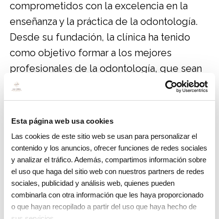
comprometidos con la excelencia en la
enseñanza y la práctica de la odontología.
Desde su fundación, la clínica ha tenido
como objetivo formar a los mejores
profesionales de la odontología, que sean
capaces de brindar la mejor atención a sus
pacientes.
Esta página web usa cookies
Disponemos de un personal docente que
Las cookies de este sitio web se usan para personalizar el
está compuesto por dentistas
contenido y los anuncios, ofrecer funciones de redes sociales
especializados en diferentes áreas de la
y analizar el tráfico. Además, compartimos información sobre
odontología, lo que permite a los
el uso que haga del sitio web con nuestros partners de redes
sociales, publicidad y análisis web, quienes pueden
estudiantes obtener una formación integral
combinarla con otra información que les haya proporcionado
en todas las áreas de la profesión.
o que hayan recopilado a partir del uso que haya hecho de
sus servicios.