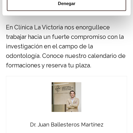
su experiencia en el campo de la
Denegar
odontología.
En Clínica La Victoria nos enorgullece
trabajar hacia un fuerte compromiso con la
investigación en el campo de la
odontología. Conoce nuestro calendario de
formaciones
y reserva tu plaza.
Dr. Juan Ballesteros Martínez