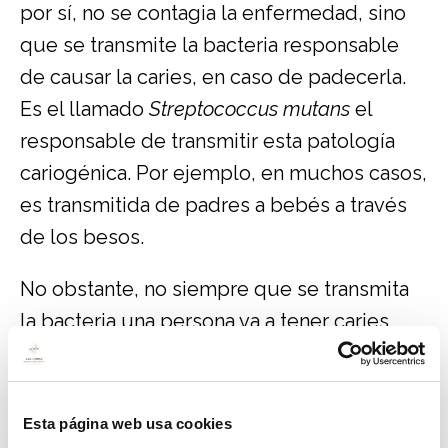
por sí, no se contagia la enfermedad, sino
que se transmite la bacteria responsable
de causar la caries, en caso de padecerla.
Es el llamado
Streptococcus mutans
el
responsable de transmitir esta patología
cariogénica. Por ejemplo, en muchos casos,
es transmitida de padres a bebés a través
de los besos.
No obstante, no siempre que se transmita
la bacteria una persona va a tener caries.
Intervienen otros factores para que la
enfermedad brote. De por sí, existen
barreras en la boca que destruirán las
Esta página web usa cookies