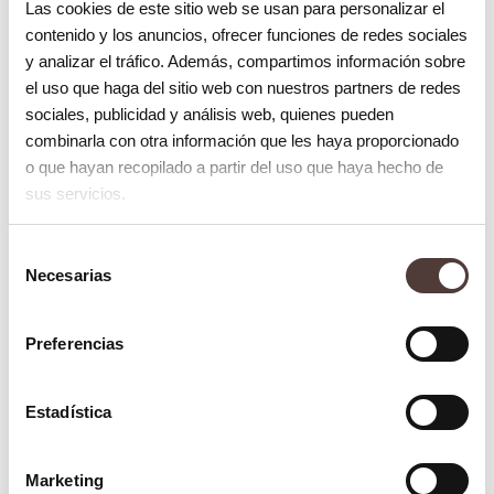
bacterias, como las enzimas salivales.
Las cookies de este sitio web se usan para personalizar el
contenido y los anuncios, ofrecer funciones de redes sociales
Uno de los factores que pueden ayudar a
y analizar el tráfico. Además, compartimos información sobre
el uso que haga del sitio web con nuestros partners de redes
que prolifere la bacteria productora de
sociales, publicidad y análisis web, quienes pueden
caries es la mala higiene bucal. Una
combinarla con otra información que les haya proporcionado
persona que no se cepilla adecuadamente
o que hayan recopilado a partir del uso que haya hecho de
sus servicios.
o no utiliza la seda dental puede aumentar
la proliferación de sus bacterias, al crear un
Selección
ambiente adecuado para que actúen y se
Necesarias
de
desarrollen. También se habla de una cierta
consentimiento
herencia genética que puede aumentar la
Preferencias
predisposición.
Estadística
La caries es una enfermedad muy
prevalente en la población adulta e infantil.
Marketing