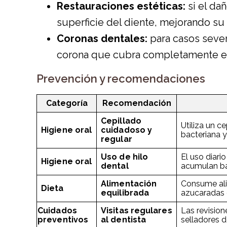
Restauraciones estéticas:
si el da
superficie del diente, mejorando su a
Coronas dentales:
para casos seve
corona que cubra completamente el 
Prevención y recomendaciones
Categoría
Recomendación
Cepillado
Utiliza un c
Higiene oral
cuidadoso y
bacteriana y
regular
Uso de hilo
El uso diari
Higiene oral
dental
acumulan ba
Alimentación
Consume alim
Dieta
equilibrada
azucaradas 
Cuidados
Visitas regulares
Las revision
preventivos
al dentista
selladores d