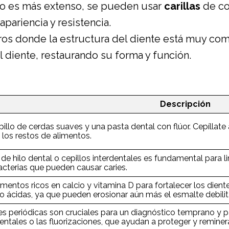
ño es más extenso, se pueden usar
carillas
de co
pariencia y resistencia.
ros donde la estructura del diente está muy co
diente, restaurando su forma y función.
Descripción
epillo de cerdas suaves y una pasta dental con flúor. Cepíllate
 los restos de alimentos.
o de hilo dental o cepillos interdentales es fundamental para l
cterias que pueden causar caries.
entos ricos en calcio y vitamina D para fortalecer los dient
o ácidas, ya que pueden erosionar aún más el esmalte debili
es periódicas son cruciales para un diagnóstico temprano y 
entales o las fluorizaciones, que ayudan a proteger y reminera