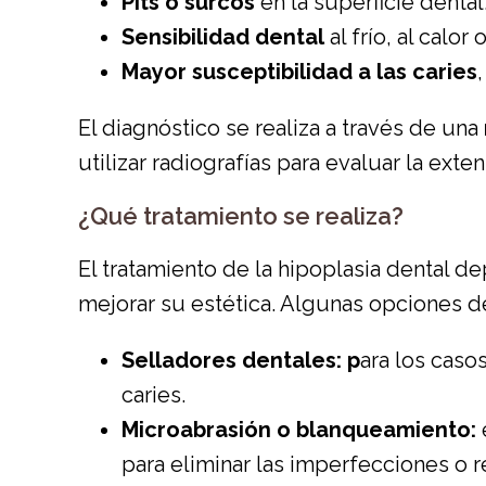
Pits o surcos
en la superficie dental
Sensibilidad dental
al frío, al calor
Mayor susceptibilidad a las caries
El diagnóstico se realiza a través de una
utilizar radiografías para evaluar la exte
¿Qué tratamiento se realiza?
El tratamiento de la hipoplasia dental d
mejorar su estética. Algunas opciones d
Selladores dentales: p
ara los caso
caries.
Microabrasión o blanqueamiento:
para eliminar las imperfecciones o r