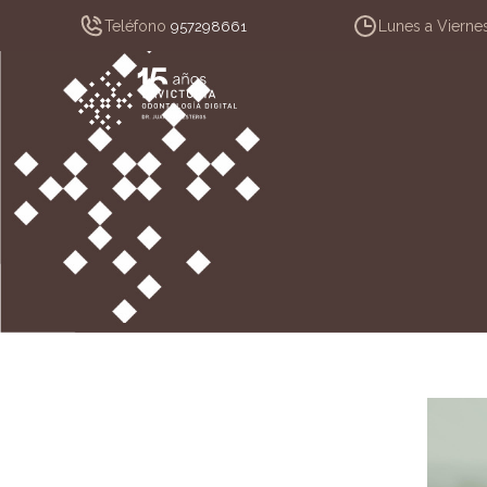
Teléfono
Lunes a Vierne
957298661